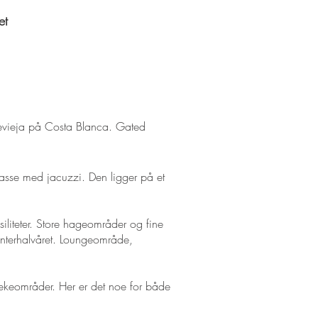
et
evie
ja på Costa Blanca.
Gated
rasse m
ed jacuzzi.
Den ligger på et
iliteter. Store hageområder og fine
vinterhalvåret. Loungeområde,
lekeområder.
Her er det noe for både