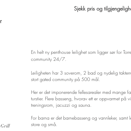
Sjekk pris og tilgjengeligh
r
En helt ny penthouse leilighet som
ligger sør for Torr
community 24/7.
Leiligheten har
3 soverom, 2 bad og nydelig takter
stort gated community på 500 mål.
Her er det imponerende fellesarealer med mange fas
turstier. Flere basseng, hvorav ett er oppvarmet på 
treningsrom, jacuzzi og sauna.
For barna er det barnebasseng og vannleker, samt 
store og små.
 Grill