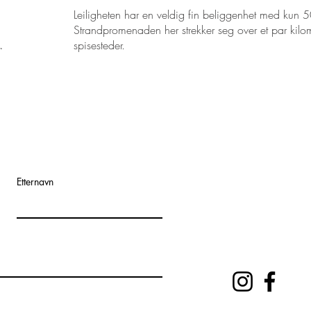
Leiligheten har en veldig fin beliggenhet med kun 50
Strandpromenaden her strekker seg over et par kilo
spisesteder.
r
Etternavn